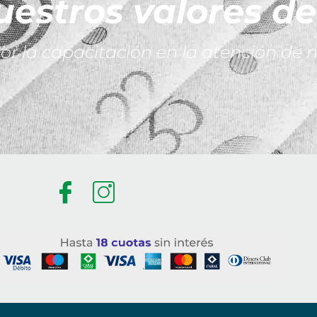
uestros valores de
 la capacitación en la atención de n