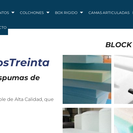
NTOS
COLCHONES
BOX RIGIDO
CAMAS ARTICULADAS
CTO
BLOCK
osTreinta
espumas de
e de Alta Calidad, que