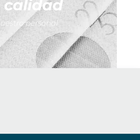
 calidad
uestro personal