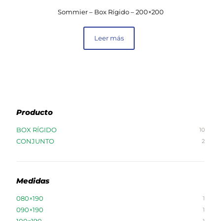
Sommier – Box Rígido – 200×200
Leer más
Producto
BOX RÍGIDO
10
CONJUNTO
2
Medidas
080×190
1
090×190
1
100×190