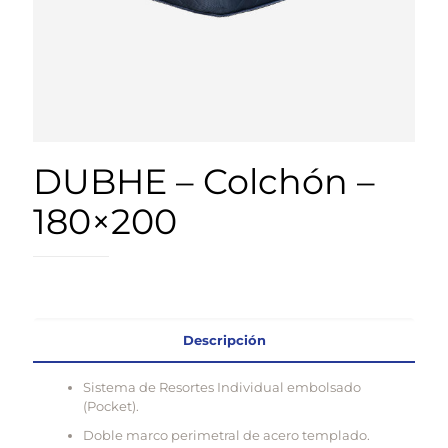
DUBHE – Colchón –
180×200
Descripción
Sistema de Resortes Individual embolsado
(Pocket).
Doble marco perimetral de acero templado.