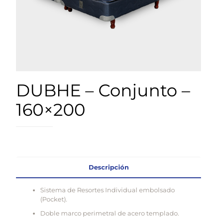
DUBHE – Conjunto –
160×200
Descripción
Sistema de Resortes Individual embolsado
(Pocket).
Doble marco perimetral de acero templado.