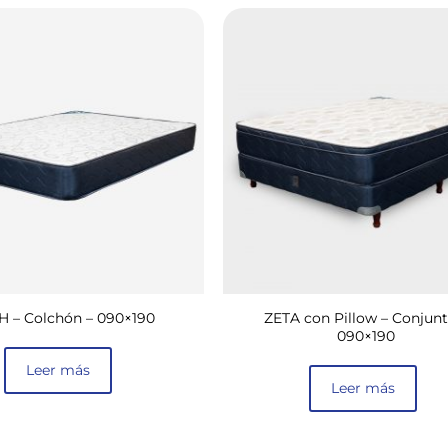
 – Colchón – 090×190
ZETA con Pillow – Conjunt
090×190
Leer más
Leer más