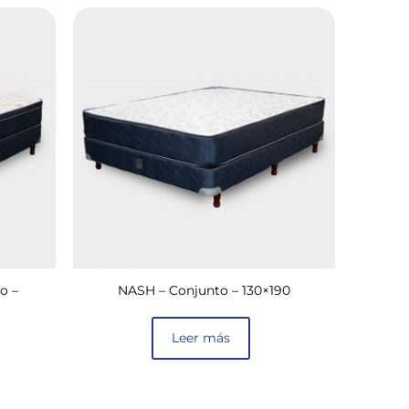
o –
NASH – Conjunto – 130×190
Leer más