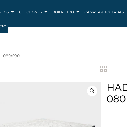
NTOS
COLCHONES
BOX RIGIDO
CAMAS ARTICULADAS
CTO
– 080×190
HAD
080