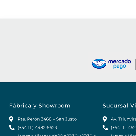
Fábrica y Showroom
Sucursal Vi
Pte. Perón 3468 – San Justo
Av. Triunvi
(+54 11 ) 4482-5623
(+54 11 ) 45