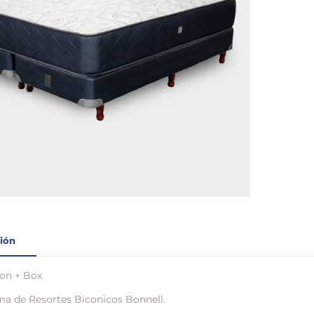
ión
on + Box
ma de Resortes Biconicos Bonnell.