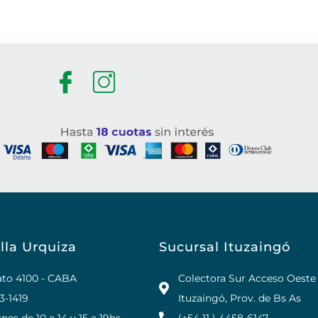
lla Urquiza
Sucursal Ituzaingó
rato 4100 - CABA
Colectora Sur Acceso Oeste
23-1419
Ituzaingó, Prov. de Bs As