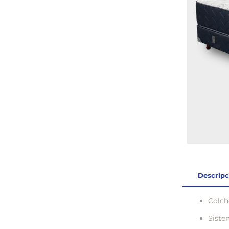
Descripc
Colch
Siste