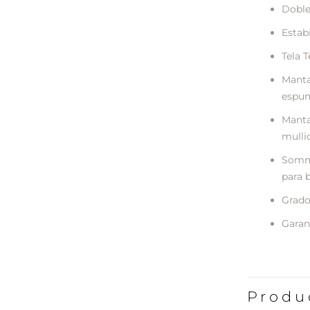
Doble
Estab
Tela 
Manta
espum
Manta
mulli
Sommi
para 
Grado
Garant
Produ