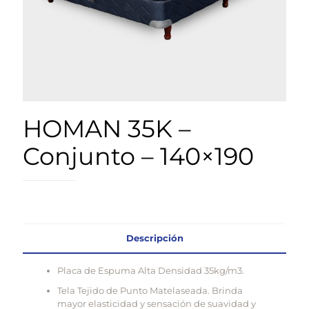
HOMAN 35K –
Conjunto – 140×190
Descripción
Placa de Espuma Alta Densidad 35kg/m3.
Tela Tejido de Punto Matelaseada. Brinda
mayor elasticidad y sensación de suavidad y