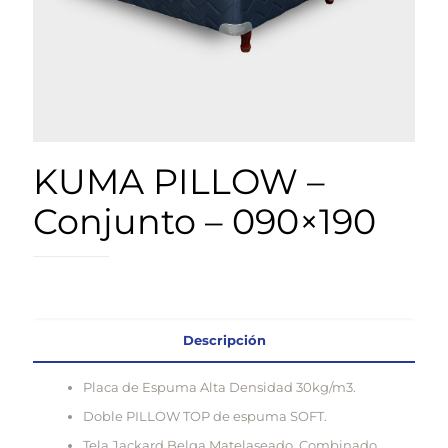
KUMA PILLOW –
Conjunto – 090×190
Descripción
Placa de Espuma Alta Densidad 30kg/m3.
Doble PILLOW TOP de espuma SOFT.
Tela Jackard Belga Matelaseado. Combinado