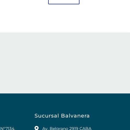
Sucursal Balvanera
 N°7134,
Av. Belgrano 2919 CABA