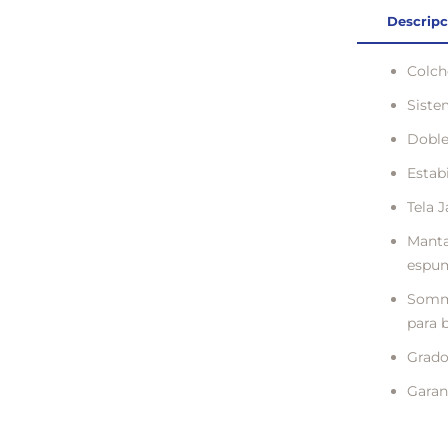
Descripc
Colch
Siste
Doble
Estab
Tela 
Manta
espum
Sommi
para 
Grado
Garant