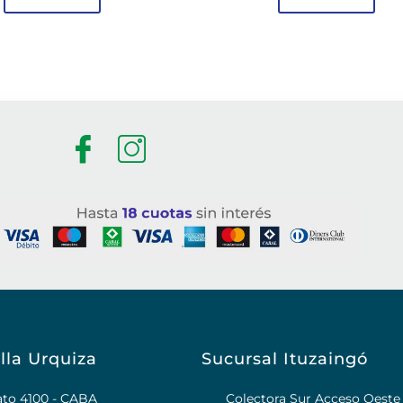
lla Urquiza
Sucursal Ituzaingó
rato 4100 - CABA
Colectora Sur Acceso Oeste