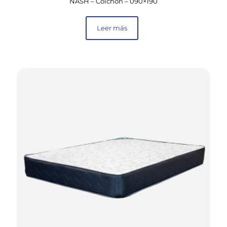
NASH – Colchón – 090×190
Leer más