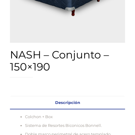
NASH – Conjunto –
150×190
Descripción
Colchon + Box
Sistema de Resortes Biconicos Bonnell.
Doble marco perimetral de acero templado.