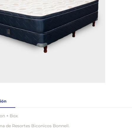
ión
on + Box
ma de Resortes Biconicos Bonnell.