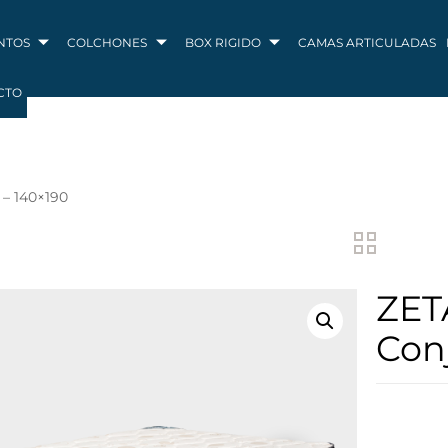
NTOS
COLCHONES
BOX RIGIDO
CAMAS ARTICULADAS
CTO
 – 140×190
ZETA
Con