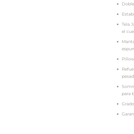
Doble
Estab
Tela 
el cu
Manta
espum
Pillo
Refue
pesad
Sommi
para 
Grado
Garant