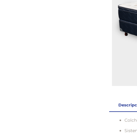
Descripc
Colch
Siste