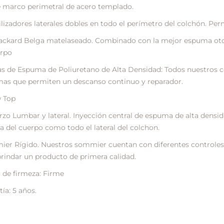
 marco perimetral de acero templado.
ilizadores laterales dobles en todo el perímetro del colchón. Per
Jackard Belga matelaseado. Combinado con la mejor espuma oto
erpo
s de Espuma de Poliuretano de Alta Densidad: Todos nuestros c
as que permiten un descanso continuo y reparador.
w Top
rzo Lumbar y lateral. Inyección central de espuma de alta densi
a del cuerpo como todo el lateral del colchon.
er Rígido. Nuestros sommier cuentan con diferentes controles 
brindar un producto de primera calidad.
 de firmeza: Firme
ía: 5 años.